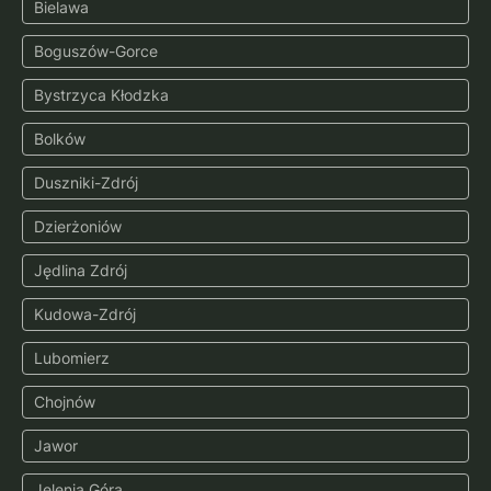
Bielawa
Boguszów-Gorce
Bystrzyca Kłodzka
Bolków
Duszniki-Zdrój
Dzierżoniów
Jędlina Zdrój
Kudowa-Zdrój
Lubomierz
Chojnów
Jawor
Jelenia Góra