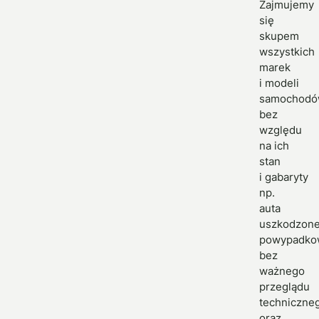
Zajmujemy
się
skupem
wszystkich
marek
i modeli
samochodó
bez
względu
na ich
stan
i gabaryty
np.
auta
uszkodzone
powypadko
bez
ważnego
przeglądu
techniczne
oraz