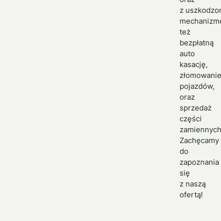
z uszkodz
mechanizm
też
bezpłatną
auto
kasację,
złomowani
pojazdów,
oraz
sprzedaż
części
zamiennych
Zachęcamy
do
zapoznania
się
z naszą
ofertą!