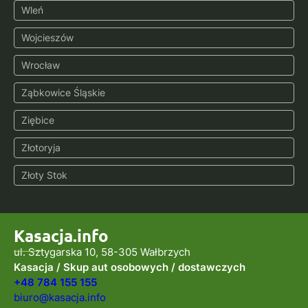
Wleń
Wojcieszów
Wrocław
Ząbkowice Śląskie
Ziębice
Złotoryja
Złoty Stok
Kasacja.info
ul. Sztygarska 10, 58-305 Wałbrzych
Kasacja / Skup aut osobowych / dostawczych
+48 784 155 155
biuro@kasacja.info