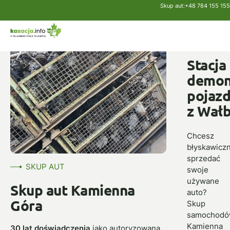
Skup aut:
+48 784 155 155
Strona główna
Skup aut
Kamienna Góra
SKUP
AUT
Stacja
demon
pojaz
z Wał
Chcesz
błyskawiczn
sprzedać
SKUP AUT
swoje
używane
Skup aut Kamienna
auto?
Góra
Skup
samochod
Kamienna
30 lat doświadczenia
jako autoryzowana