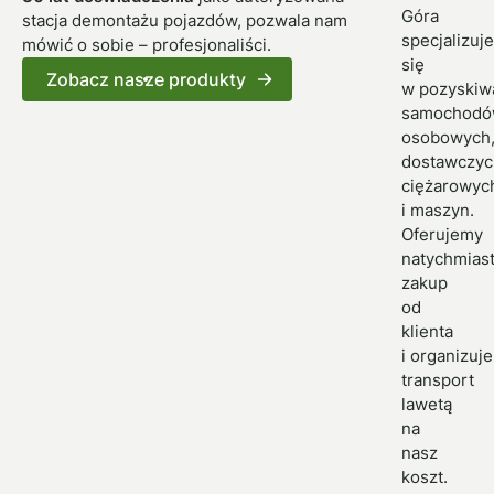
Góra
stacja demontażu pojazdów, pozwala nam
specjalizuje
mówić o sobie – profesjonaliści.
się
Zobacz nasze produkty
w pozyskiw
samochod
osobowych
dostawczyc
ciężarowyc
i maszyn.
Oferujemy
natychmias
zakup
od
klienta
i organizuj
transport
lawetą
na
nasz
koszt.