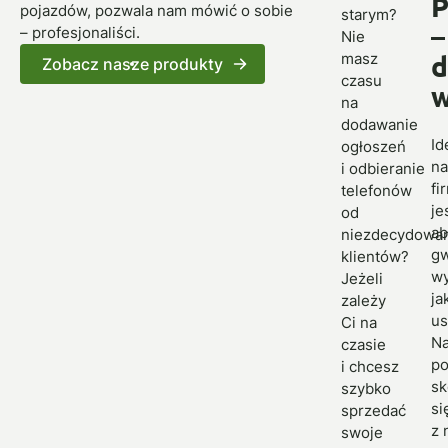
P
pojazdów, pozwala nam mówić o sobie
starym?
–
– profesjonaliści.
Nie
d
masz
Zobacz nasze produkty
czasu
w
na
dodawanie
Id
ogłoszeń
na
i odbieranie
fi
telefonów
je
od
ab
niezdecydowa
g
klientów?
w
Jeżeli
ja
zależy
us
Ci na
N
czasie
po
i chcesz
sk
szybko
si
sprzedać
z 
swoje