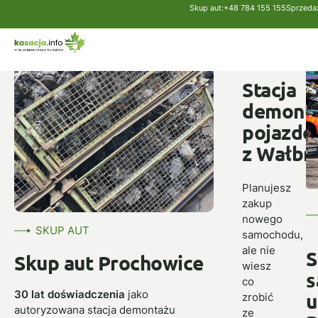
Skup aut:
+48 784 155 155
Sprzedaż
Strona główna
Skup aut
Prochowice
SKUP
AUT
Stacja
demont
pojazd
z Wałbr
Planujesz
zakup
nowego
SKUP AUT
samochodu,
ale nie
S
Skup aut Prochowice
wiesz
s
co
30 lat doświadczenia
jako
u
zrobić
autoryzowana stacja demontażu
ze