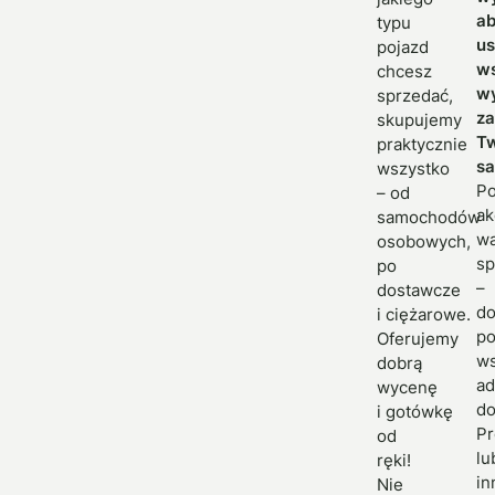
a
typu
us
pojazd
w
chcesz
w
sprzedać,
za
skupujemy
T
praktycznie
s
wszystko
P
– od
ak
samochodów
w
osobowych,
sp
po
–
dostawcze
do
i ciężarowe.
p
Oferujemy
w
dobrą
ad
wycenę
d
i gotówkę
Pr
od
lu
ręki!
in
Nie