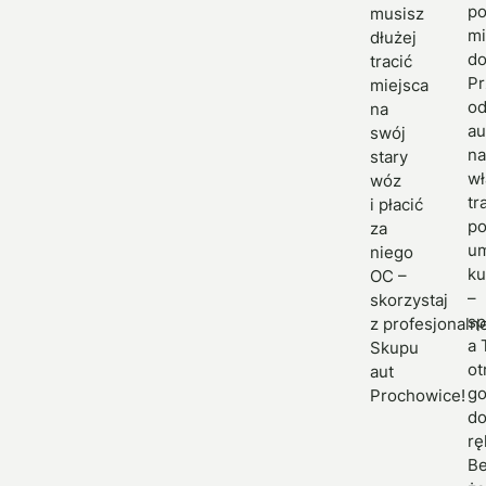
po
musisz
mi
dłużej
do
tracić
Pr
miejsca
od
na
au
swój
n
stary
w
wóz
tr
i płacić
p
za
u
niego
k
OC –
–
skorzystaj
sp
z profesjonaln
a 
Skupu
ot
aut
g
Prochowice!
d
rę
B