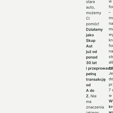
w 
stare
fo
auto,
–
możemy
m
Ci
na
pomóc!
ma
Działamy
wy
jako
kr
Skup
fo
Aut
na
już od
st
ponad
al
30 lat
za
i przeprowadz
Je
pełną
do
transakcję
pr
od
7 
A do
w 
Z.
Nie
W
ma
kr
znaczenia
w
jakiego