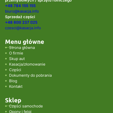
przemysłowych / sprzętu rolniczego
+48 784 155 155
biuro@kasacja.info
Sprzedaż części
+48 600 237 025
czesci@kasacja.info
Menu główne
Strona główna
O firmie
Skup aut
Kasacja/złomowanie
Części
Dokumenty do pobrania
Blog
Kontakt
Sklep
Części samochode
Opony i felgi