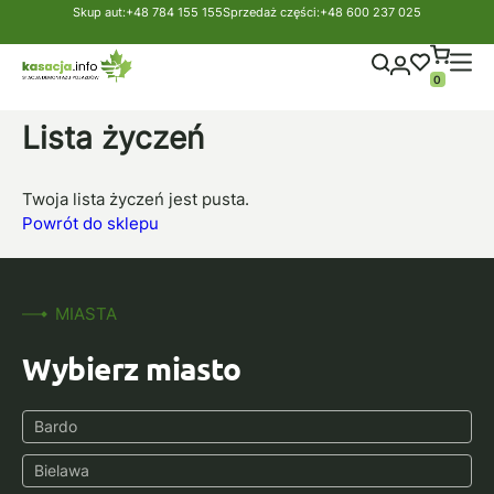
Strona główna
Lista życzeń
Skup aut:
+48 784 155 155
Sprzedaż części:
+48 600 237 025
Ulubione produkty
0
Lista życzeń
Twoja lista życzeń jest pusta.
Powrót do sklepu
MIASTA
Wybierz miasto
Bardo
Bielawa