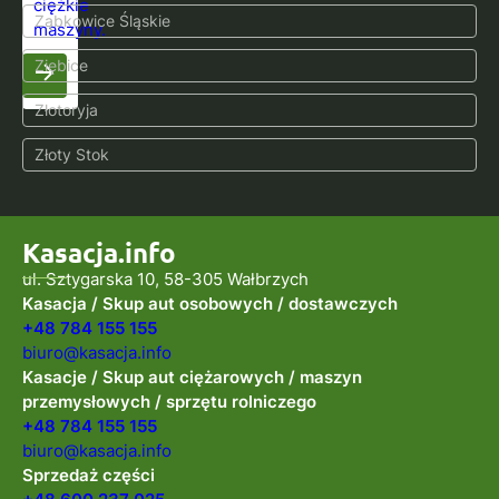
ciężkie
Ząbkowice Śląskie
maszyny.
Ziębice
Złotoryja
Złoty Stok
Kasacja.info
ul. Sztygarska 10, 58-305 Wałbrzych
Kasacja / Skup aut osobowych / dostawczych
+48 784 155 155
biuro@kasacja.info
Kasacje / Skup aut ciężarowych / maszyn
przemysłowych / sprzętu rolniczego
+48 784 155 155
biuro@kasacja.info
Sprzedaż części