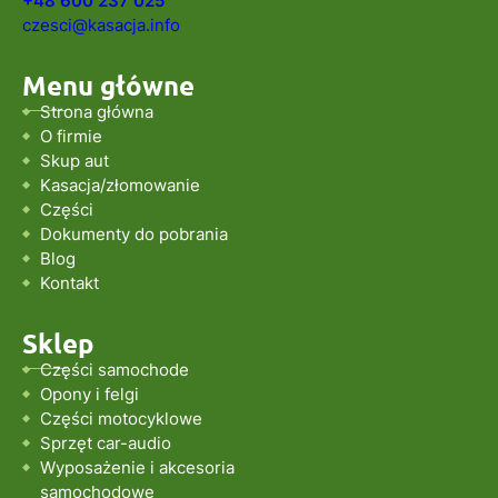
+48 600 237 025
czesci@kasacja.info
Menu główne
Strona główna
O firmie
Skup aut
Kasacja/złomowanie
Części
Dokumenty do pobrania
Blog
Kontakt
Sklep
Części samochode
Opony i felgi
Części motocyklowe
Sprzęt car-audio
Wyposażenie i akcesoria
samochodowe