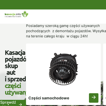
NASZ SKLEP
Popularne kategorie
Posiadamy szeroką gamę części używanych
pochodzących z demontażu pojazdów. Wysyłka
na terenie całego kraju w ciągu 24h!
Kasacja
pojazdów,
skup
aut
i sprzedaż
części
używanych
Części samochodowe
Sprawdź