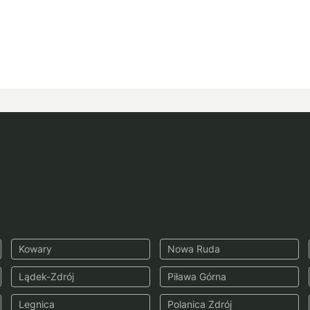
Kowary
Nowa Ruda
Lądek-Zdrój
Piława Górna
Legnica
Polanica Zdrój