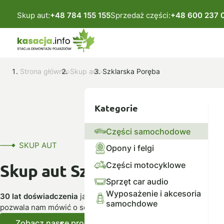
Skup aut:
+48 784 155 155
Sprzedaż części:
+48 600 237 
Strona główna
Skup aut
Szklarska Poręba
Kategorie
Części samochodowe
SKUP AUT
Opony i felgi
Części motocyklowe
Skup aut Szklarska Poręba
Sprzęt car audio
Wyposażenie i akcesoria
30 lat doświadczenia
jako autoryzowana stacja demontażu po
samochdowe
pozwala nam mówić o sobie – profesjonaliści.
Zobacz nasze produkty