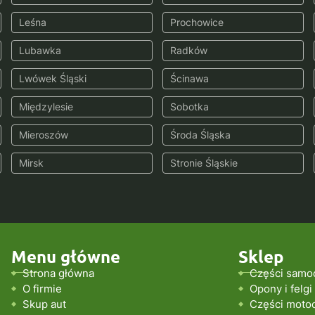
Leśna
Prochowice
Lubawka
Radków
Lwówek Śląski
Ścinawa
Międzylesie
Sobotka
Mieroszów
Środa Śląska
Mirsk
Stronie Śląskie
Menu główne
Sklep
Strona główna
Części samo
O firmie
Opony i felgi
Skup aut
Części moto