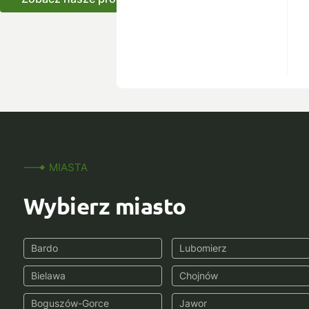
MIASTA
Wybierz miasto
Bardo
Lubomierz
Bielawa
Chojnów
Boguszów-Gorce
Jawor