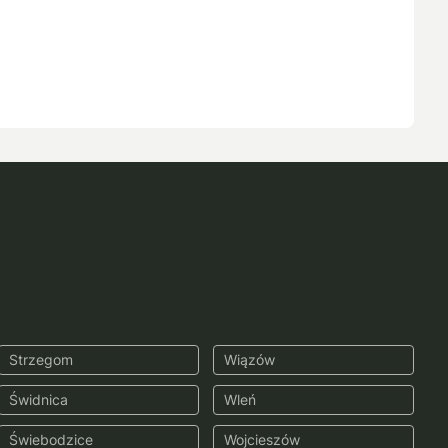
Strzegom
Wiązów
Świdnica
Wleń
Świebodzice
Wojcieszów