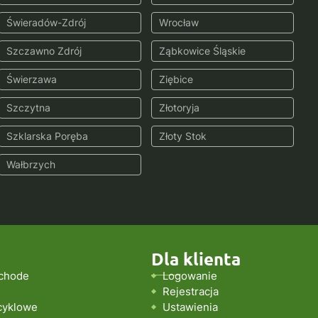
Świeradów-Zdrój
Wrocław
Szczawno Zdrój
Ząbkowice Śląskie
Świerzawa
Ziębice
Szczytna
Złotoryja
Szklarska Poręba
Złoty Stok
Wałbrzych
Dla klienta
chode
Logowanie
Rejestracja
cyklowe
Ustawienia