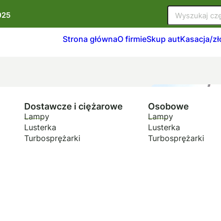
025
Strona główna
O firmie
Skup aut
Kasacja/z
Dostawcze i ciężarowe
Osobowe
Lampy
Lampy
Lusterka
Lusterka
Turbosprężarki
Turbosprężarki
jazdów,