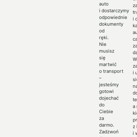
auto
z
i dostarczymy
t
odpowiednie
i 
dokumenty
k
od
a
ręki.
c
Nie
z
musisz
d
się
W
martwić
z
o transport
i
–
si
jesteśmy
n
gotowi
d
dojechać
t
do
a
Ciebie
k
za
p
darmo.
z
Zadzwoń
i