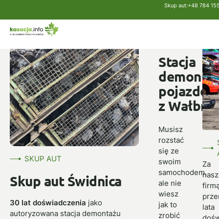
Skup aut:
+48 784 15
Strona główna
Skup aut
Świdnica
SKUP
AUT
Stacja
demonta
pojazdów
z Wałbrz
Musisz
rozstać
się ze
SKUP AUT
swoim
Za
samochodem,
nasz
Skup aut Świdnica
ale nie
firm
wiesz
prze
30 lat doświadczenia
jako
jak to
lata
autoryzowana stacja demontażu
zrobić
dośw