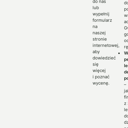
do nas
d
lub
p
wypełnij
w
formularz
a
na
G
naszej
g
stronie
o
internetowej,
rę
aby
dowiedzieć
pe
się
l
więcej
d
i poznać
p
wycenę.
–
j
f
z
l
d
d