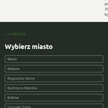
p
3
kg
MIASTA
Wybierz miasto
Bardo
Bielawa
Boguszów-Gorce
Bystrzyca Kłodzka
Bolków
Duszniki-Zdrój