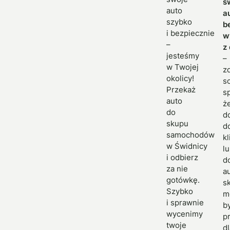
s
auto
a
szybko
b
i bezpiecznie
w
–
z
jesteśmy
–
w Twojej
z
okolicy!
s
Przekaż
s
auto
ż
do
d
skupu
d
samochodów
kl
w Świdnicy
l
i odbierz
d
za nie
a
gotówkę.
s
Szybko
m
i sprawnie
b
wycenimy
p
twoje
d