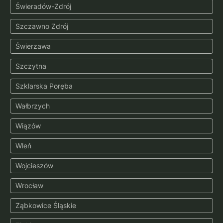
Świeradów-Zdrój
Szczawno Zdrój
Świerzawa
Szczytna
Szklarska Poręba
Wałbrzych
Wiązów
Wleń
Wojcieszów
Wrocław
Ząbkowice Śląskie