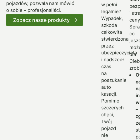
pojazdów, pozwala nam mówić
w pełni
bezp
o sobie – profesjonaliści.
legalnie?
i atr
Wypadek,
Zobacz nasze produkty
ceny
szkoda
Spr
całkowita
co
stwierdzona
jesz
przez
moż
ubezpieczyciela
dla
i nadszedł
Cieb
czas
zrob
na
O
poszukanie
o
auto
n
kasacji.
i
Pomimo
w
szczerych
–
chęci,
z
Twój
z
pojazd
s
nie
p