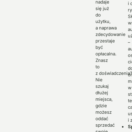
nadaje
i
się już
r
do
S
użytku,
w
a naprawa
a
zdecydowanie
u
przestaje
–
być
a
opłacalna.
o
Znasz
c
to
d
z doświadczenia
o
Nie
m
szukaj
w
dłużej
s
miejsca,
t
gdzie
c
możesz
u
oddać
i
sprzedać
S
swoje