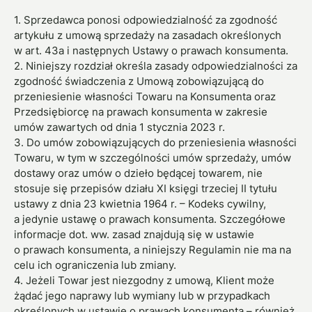
1. Sprzedawca ponosi odpowiedzialność za zgodność
artykułu z umową sprzedaży na zasadach określonych
w art. 43a i następnych Ustawy o prawach konsumenta.
2. Niniejszy rozdział określa zasady odpowiedzialności za
zgodność świadczenia z Umową zobowiązującą do
przeniesienie własności Towaru na Konsumenta oraz
Przedsiębiorcę na prawach konsumenta w zakresie
umów zawartych od dnia 1 stycznia 2023 r.
3. Do umów zobowiązujących do przeniesienia własności
Towaru, w tym w szczególności umów sprzedaży, umów
dostawy oraz umów o dzieło będącej towarem, nie
stosuje się przepisów działu XI księgi trzeciej II tytułu
ustawy z dnia 23 kwietnia 1964 r. – Kodeks cywilny,
a jedynie ustawę o prawach konsumenta. Szczegółowe
informacje dot. ww. zasad znajdują się w ustawie
o prawach konsumenta, a niniejszy Regulamin nie ma na
celu ich ograniczenia lub zmiany.
4. Jeżeli Towar jest niezgodny z umową, Klient może
żądać jego naprawy lub wymiany lub w przypadkach
określonych w ustawie o prawach konsumenta – również