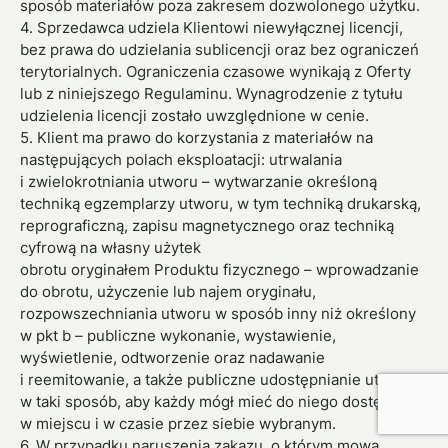
sposób materiałów poza zakresem dozwolonego użytku.
4. Sprzedawca udziela Klientowi niewyłącznej licencji,
bez prawa do udzielania sublicencji oraz bez ograniczeń
terytorialnych. Ograniczenia czasowe wynikają z Oferty
lub z niniejszego Regulaminu. Wynagrodzenie z tytułu
udzielenia licencji zostało uwzględnione w cenie.
5. Klient ma prawo do korzystania z materiałów na
następujących polach eksploatacji: utrwalania
i zwielokrotniania utworu – wytwarzanie określoną
techniką egzemplarzy utworu, w tym techniką drukarską,
reprograficzną, zapisu magnetycznego oraz techniką
cyfrową na własny użytek
obrotu oryginałem Produktu fizycznego – wprowadzanie
do obrotu, użyczenie lub najem oryginału,
rozpowszechniania utworu w sposób inny niż określony
w pkt b – publiczne wykonanie, wystawienie,
wyświetlenie, odtworzenie oraz nadawanie
i reemitowanie, a także publiczne udostępnianie utworu
w taki sposób, aby każdy mógł mieć do niego dostęp
w miejscu i w czasie przez siebie wybranym.
6. W przypadku naruszenia zakazu, o którym mowa