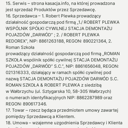
15. Serwis – strona kasacja.info, na której prowadzona
jest sprzedaż Produktów przez Sprzedawcę.
16. Sprzedawca – 1. Robert Plewka prowadzący
działalność gospodarczą pod firmą „1./ ROBERT PLEWKA
WSPÓLNIK SPÓŁKI CYWILNEJ STACJA DEMONTAŻU
POJAZDÓW „DARWÓD” ; 2. / ROBERT PLEWKA
REDOREX”, NIP: 8861263188, REGON: 890221364, 2.
Roman Szkoła
prowadzący działalność gospodarczą pod firmą „ROMAN
SZKOŁA wspólnik spółki cywilnej STACJA DEMONTAŻU
POJAZDÓW „DARWÓD” S.C.”, NIP: 8861656048, REGON:
021316333, działający w ramach spółki cywilnej pod
nazwą STACJA DEMONTAŻU POJAZDÓW DARWÓD S.C.
ROMAN SZKOŁA & ROBERT PLEWKA z siedzibą
w Wałbrzychu (ul. Sztygarska 10, 58-305 Wałbrzych)
o numerach identyfikacyjnych NIP: 8862287989 oraz
REGON: 890617346.
17. Towar – rzecz będąca przedmiotem umowy zawartej
pomiędzy Sprzedawcą a Klientem.
18. Umowa – wzajemne uzgodnienia Sprzedawcy i Klienta