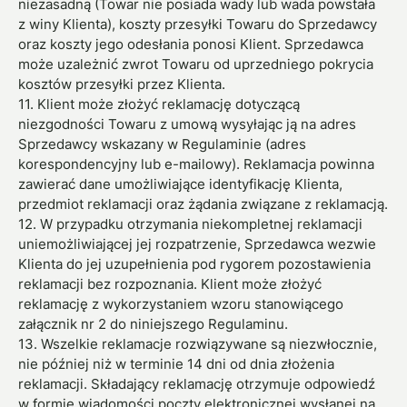
niezasadną (Towar nie posiada wady lub wada powstała
z winy Klienta), koszty przesyłki Towaru do Sprzedawcy
oraz koszty jego odesłania ponosi Klient. Sprzedawca
może uzależnić zwrot Towaru od uprzedniego pokrycia
kosztów przesyłki przez Klienta.
11. Klient może złożyć reklamację dotyczącą
niezgodności Towaru z umową wysyłając ją na adres
Sprzedawcy wskazany w Regulaminie (adres
korespondencyjny lub e-mailowy). Reklamacja powinna
zawierać dane umożliwiające identyfikację Klienta,
przedmiot reklamacji oraz żądania związane z reklamacją.
12. W przypadku otrzymania niekompletnej reklamacji
uniemożliwiającej jej rozpatrzenie, Sprzedawca wezwie
Klienta do jej uzupełnienia pod rygorem pozostawienia
reklamacji bez rozpoznania. Klient może złożyć
reklamację z wykorzystaniem wzoru stanowiącego
załącznik nr 2 do niniejszego Regulaminu.
13. Wszelkie reklamacje rozwiązywane są niezwłocznie,
nie później niż w terminie 14 dni od dnia złożenia
reklamacji. Składający reklamację otrzymuje odpowiedź
w formie wiadomości poczty elektronicznej wysłanej na