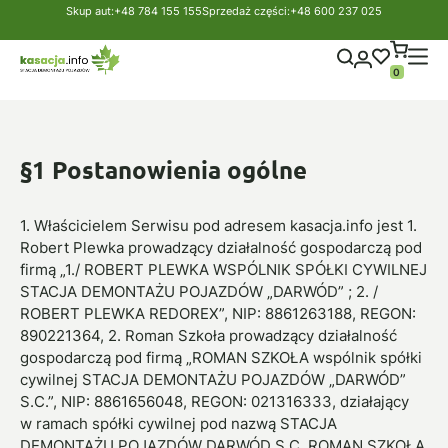
Skup aut:
+48 784 155 155
Sprzedaż części:
+48 600 237 025
Strona główna
Regulamin sklepu
Regulamin sklepu
0
§1 Postanowienia ogólne
1. Właścicielem Serwisu pod adresem kasacja.info jest 1.
Robert Plewka prowadzący działalność gospodarczą pod
firmą „1./ ROBERT PLEWKA WSPÓLNIK SPÓŁKI CYWILNEJ
STACJA DEMONTAŻU POJAZDÓW „DARWÓD” ; 2. /
ROBERT PLEWKA REDOREX”, NIP: 8861263188, REGON:
890221364, 2. Roman Szkoła prowadzący działalność
gospodarczą pod firmą „ROMAN SZKOŁA wspólnik spółki
cywilnej STACJA DEMONTAŻU POJAZDÓW „DARWÓD”
S.C.”, NIP: 8861656048, REGON: 021316333, działający
w ramach spółki cywilnej pod nazwą STACJA
DEMONTAŻU POJAZDÓW DARWÓD S.C. ROMAN SZKOŁA