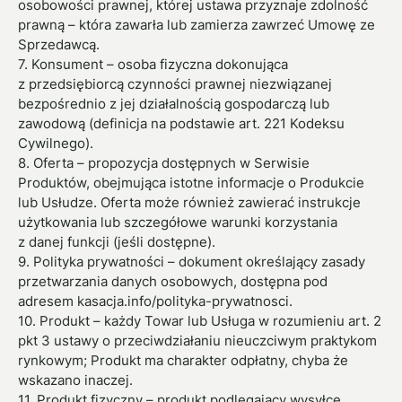
osobowości prawnej, której ustawa przyznaje zdolność
prawną – która zawarła lub zamierza zawrzeć Umowę ze
Sprzedawcą.
7. Konsument – osoba fizyczna dokonująca
z przedsiębiorcą czynności prawnej niezwiązanej
bezpośrednio z jej działalnością gospodarczą lub
zawodową (definicja na podstawie art. 221 Kodeksu
Cywilnego).
8. Oferta – propozycja dostępnych w Serwisie
Produktów, obejmująca istotne informacje o Produkcie
lub Usłudze. Oferta może również zawierać instrukcje
użytkowania lub szczegółowe warunki korzystania
z danej funkcji (jeśli dostępne).
9. Polityka prywatności – dokument określający zasady
przetwarzania danych osobowych, dostępna pod
adresem kasacja.info/polityka-prywatnosci.
10. Produkt – każdy Towar lub Usługa w rozumieniu art. 2
pkt 3 ustawy o przeciwdziałaniu nieuczciwym praktykom
rynkowym; Produkt ma charakter odpłatny, chyba że
wskazano inaczej.
11. Produkt fizyczny – produkt podlegający wysyłce