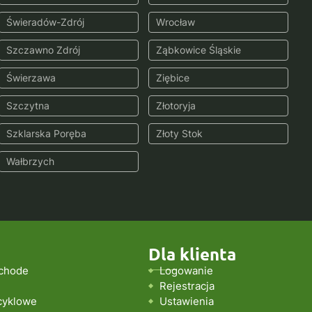
Świeradów-Zdrój
Wrocław
Szczawno Zdrój
Ząbkowice Śląskie
Świerzawa
Ziębice
Szczytna
Złotoryja
Szklarska Poręba
Złoty Stok
Wałbrzych
Dla klienta
chode
Logowanie
Rejestracja
cyklowe
Ustawienia