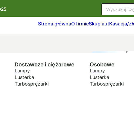
025
Strona główna
O firmie
Skup aut
Kasacja/z
Dostawcze i ciężarowe
Osobowe
Lampy
Lampy
Lusterka
Lusterka
Turbosprężarki
Turbosprężarki
jazdów,