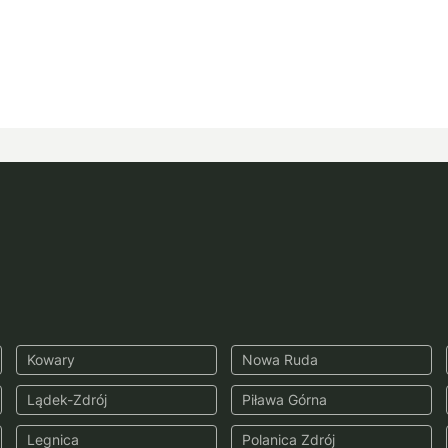
Kowary
Nowa Ruda
Lądek-Zdrój
Piława Górna
Legnica
Polanica Zdrój