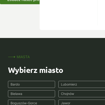
MIASTA
Wybierz miasto
Bardo
Lubomierz
Bielawa
Chojnów
Boguszów-Gorce
Jawor