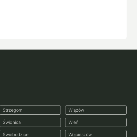
Strzegom
Wiązów
Świdnica
Wleń
Świebodzice
Wojcieszów