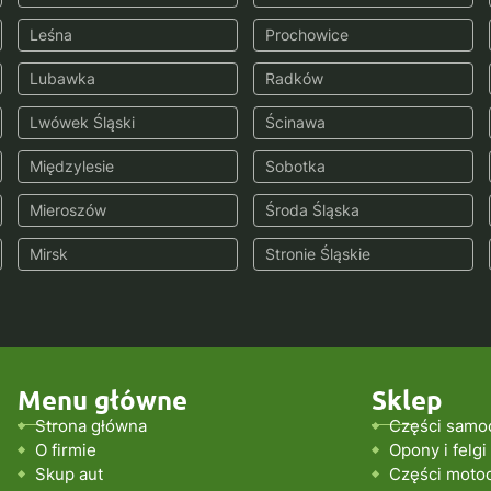
Leśna
Prochowice
Lubawka
Radków
Lwówek Śląski
Ścinawa
Międzylesie
Sobotka
Mieroszów
Środa Śląska
Mirsk
Stronie Śląskie
Menu główne
Sklep
Strona główna
Części samo
O firmie
Opony i felgi
Skup aut
Części moto