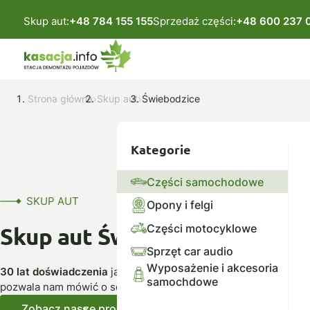
Skup aut:
+48 784 155 155
Sprzedaż części:
+48 600 237 
Strona główna
Skup aut
Świebodzice
Kategorie
Części samochodowe
SKUP AUT
Opony i felgi
Części motocyklowe
Skup aut Świebodzice
Sprzęt car audio
Wyposażenie i akcesoria
30 lat doświadczenia
jako autoryzowana stacja demontażu po
samochdowe
pozwala nam mówić o sobie – profesjonaliści.
Zobacz nasze produkty