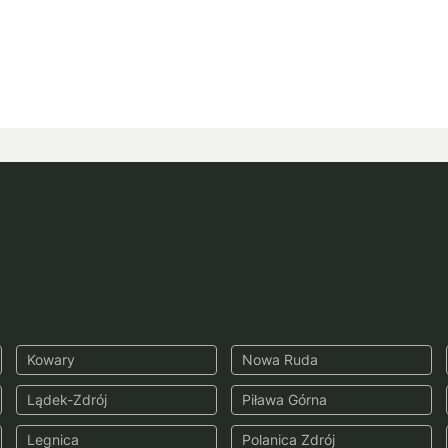
Kowary
Nowa Ruda
Lądek-Zdrój
Piława Górna
Legnica
Polanica Zdrój