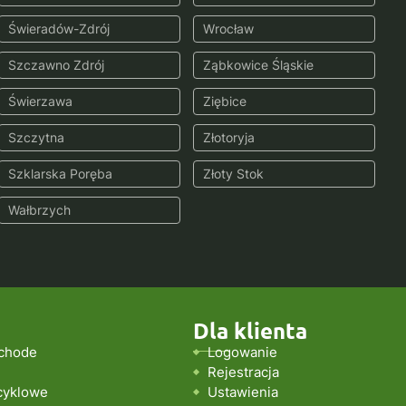
Świeradów-Zdrój
Wrocław
Szczawno Zdrój
Ząbkowice Śląskie
Świerzawa
Ziębice
Szczytna
Złotoryja
Szklarska Poręba
Złoty Stok
Wałbrzych
Dla klienta
chode
Logowanie
Rejestracja
cyklowe
Ustawienia