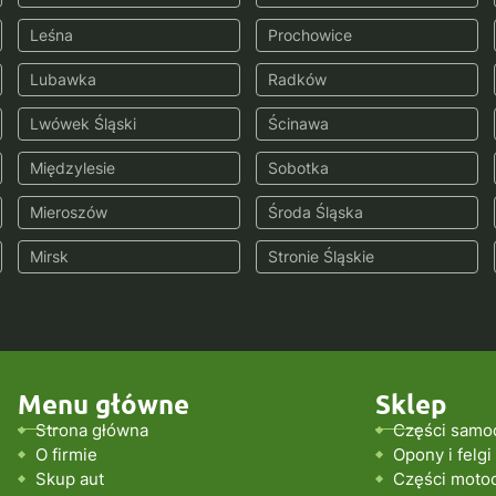
Leśna
Prochowice
Lubawka
Radków
Lwówek Śląski
Ścinawa
Międzylesie
Sobotka
Mieroszów
Środa Śląska
Mirsk
Stronie Śląskie
Menu główne
Sklep
Strona główna
Części samo
O firmie
Opony i felgi
Skup aut
Części moto