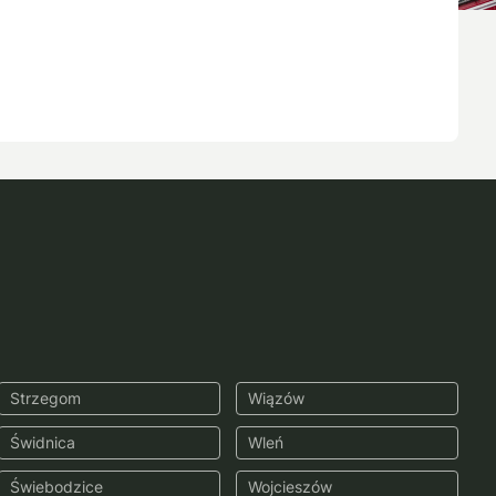
Strzegom
Wiązów
Świdnica
Wleń
Świebodzice
Wojcieszów