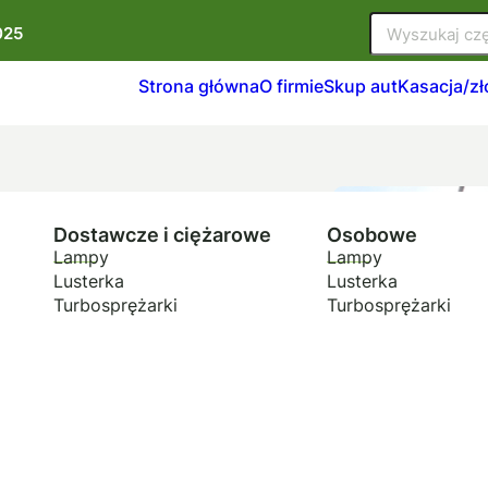
025
Strona główna
O firmie
Skup aut
Kasacja/z
Dostawcze i ciężarowe
Osobowe
Lampy
Lampy
Lusterka
Lusterka
Turbosprężarki
Turbosprężarki
jazdów,