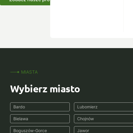
MIASTA
Wybierz miasto
Bardo
Lubomierz
Bielawa
Chojnów
Boguszów-Gorce
Jawor