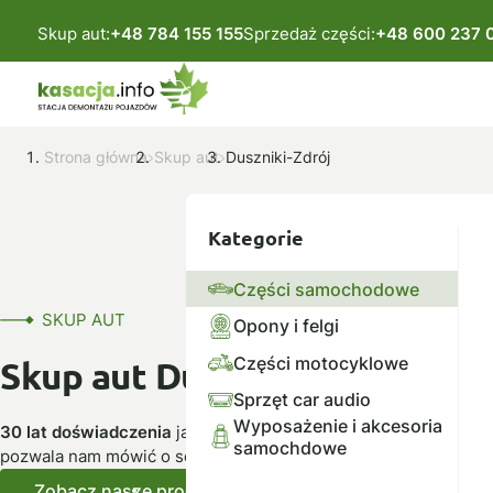
Skup aut:
+48 784 155 155
Sprzedaż części:
+48 600 237 
Strona główna
Skup aut
Duszniki-Zdrój
Kategorie
Części samochodowe
SKUP AUT
Opony i felgi
Części motocyklowe
Skup aut Duszniki Zdrój
Sprzęt car audio
Wyposażenie i akcesoria
30 lat doświadczenia
jako autoryzowana stacja demontażu po
samochdowe
pozwala nam mówić o sobie – profesjonaliści.
Zobacz nasze produkty