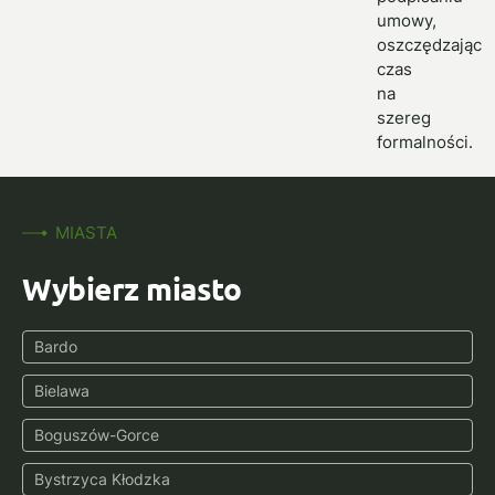
umowy,
oszczędzając
czas
na
szereg
formalności.
MIASTA
Wybierz miasto
Bardo
Bielawa
Boguszów-Gorce
Bystrzyca Kłodzka