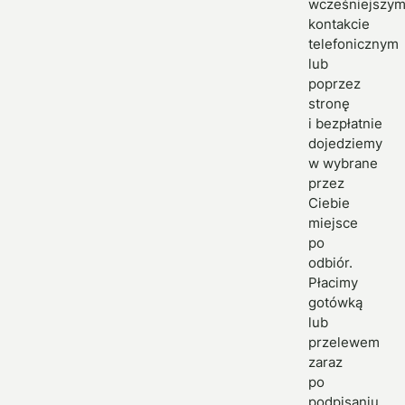
wcześniejszy
kontakcie
telefonicznym
lub
poprzez
stronę
i bezpłatnie
dojedziemy
w wybrane
przez
Ciebie
miejsce
po
odbiór.
Płacimy
gotówką
lub
przelewem
zaraz
po
podpisaniu