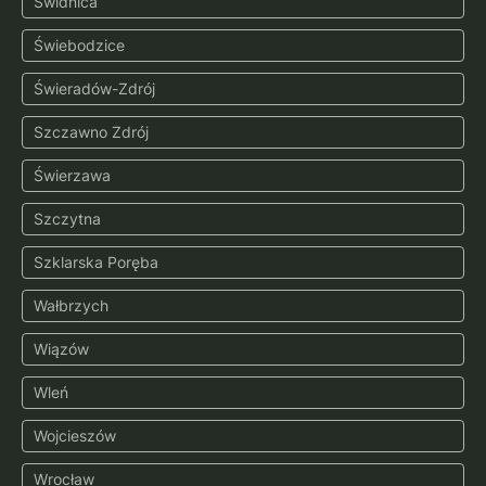
Świdnica
Świebodzice
Świeradów-Zdrój
Szczawno Zdrój
Świerzawa
Szczytna
Szklarska Poręba
Wałbrzych
Wiązów
Wleń
Wojcieszów
Wrocław