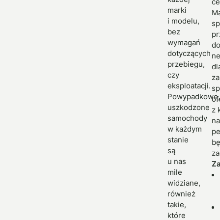
ce
marki
M
i modelu,
sp
bez
pr
wymagań
d
dotyczących
ne
przebiegu,
dl
czy
za
eksploatacji.
sp
Powypadkowe,
of
uszkodzone
z 
samochody
na
w każdym
p
stanie
bę
są
za
u nas
Z
mile
widziane,
również
takie,
które