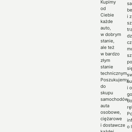
Kupimy
s
od
be
Ciebie
i 
każde
sz
auto,
tr
w dobrym
dz
stanie,
c
ale też
m
w bardzo
sz
złym
po
stanie
si
technicznym.
s
Poszukujemy
au
do
i 
skupu
g
samochodów
d
auta
rę
osobowe,
Po
ciężarowe
in
i dostawcze
o 
każdej