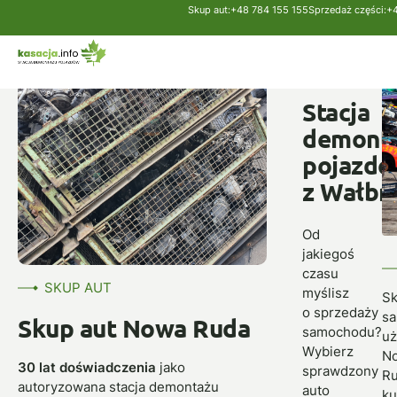
Skup aut:
+48 784 155 155
Sprzedaż części:
+
Strona główna
Skup aut
Nowa Ruda
SKUP
AUT
Stacja
demont
pojazd
z Wałbr
Od
jakiegoś
czasu
SKUP AUT
myślisz
S
o sprzedaży
s
Skup aut Nowa Ruda
samochodu?
u
Wybierz
N
30 lat doświadczenia
jako
sprawdzony
R
autoryzowana stacja demontażu
auto
ku