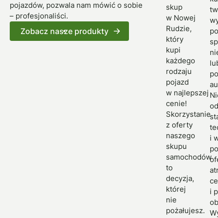
pojazdów, pozwala nam mówić o sobie
skup
tw
– profesjonaliści.
w Nowej
wy
Rudzie,
Zobacz nasze produkty
p
który
sp
kupi
ni
każdego
lu
rodzaju
po
pojazd
au
w najlepszej
Ni
cenie!
o
Skorzystanie
st
z oferty
te
naszego
i 
skupu
po
samochodów
of
to
at
decyzja,
ce
której
i 
nie
ob
pożałujesz.
W