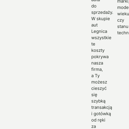
marki
do
model
sprzedaży.
wiek
W skupie
czy
aut
stanu
Legnica
techn
wszystkie
te
koszty
pokrywa
nasza
firma,
a Ty
możesz
cieszyć
się
szybką
transakcją
i gotówką
od ręki
za