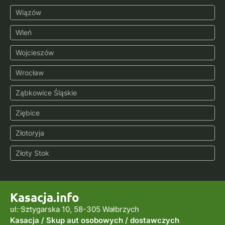
Wiązów
Wleń
Wojcieszów
Wrocław
Ząbkowice Śląskie
Ziębice
Złotoryja
Złoty Stok
Kasacja.info
ul. Sztygarska 10, 58-305 Wałbrzych
Kasacja / Skup aut osobowych / dostawczych