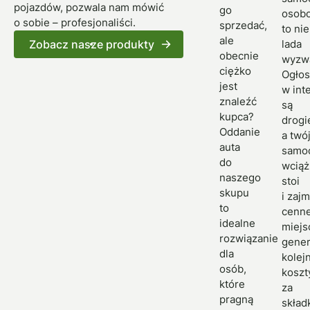
pojazdów, pozwala nam mówić
go
osob
o sobie – profesjonaliści.
sprzedać,
to nie
ale
Zobacz nasze produkty
lada
obecnie
wyzw
ciężko
Ogłos
jest
w int
znaleźć
są
kupca?
drogi
Oddanie
a twó
auta
samo
do
wciąż
naszego
stoi
skupu
i zaj
to
cenn
idealne
miejs
rozwiązanie
gener
dla
kolej
osób,
koszt
które
za
pragną
skład