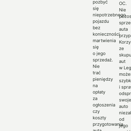
pozbyć
OC.
się
Nie
niepotrzebnego
pozos
pojazdu
sprze
bez
auta
konieczności
przyp
martwienia
Korzy
się
ze
o jego
skup
sprzedaż.
aut
Nie
w Leg
trać
może
pieniędzy
szyb
na
i spr
opłaty
odsp
za
swoj
ogłoszenia
auto
czy
nieza
koszty
od
przygotowania
jego
auta