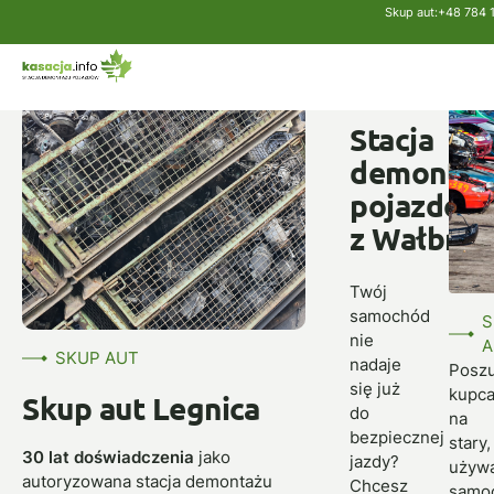
Skup aut:
+48 784 
Strona główna
Skup aut
Legnica
SKUP
AUT
Stacja
demontaż
pojazdów
z Wałbrzy
Twój
samochód
S
nie
A
SKUP AUT
nadaje
Poszu
się już
kupc
Skup aut Legnica
do
na
bezpiecznej
stary,
30 lat doświadczenia
jako
jazdy?
używ
autoryzowana stacja demontażu
Chcesz
samo