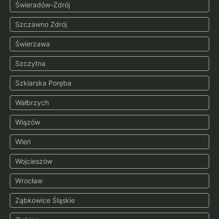
Świeradów-Zdrój
Szczawno Zdrój
Świerzawa
Szczytna
Szklarska Poręba
Wałbrzych
Wiązów
Wleń
Wojcieszów
Wrocław
Ząbkowice Śląskie