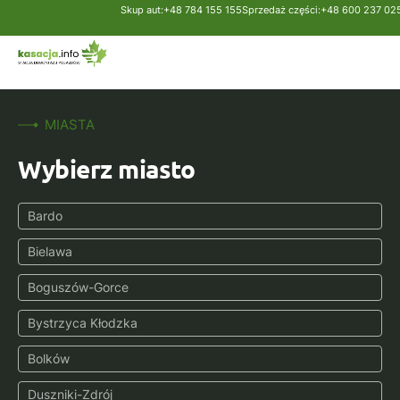
Skup aut:
+48 784 155 155
Sprzedaż części:
+48 600 237 02
Strona główna
Części samochodowe
Dostawcze i ciężaro
Turbosprężarki
MIASTA
Wybierz miasto
Bardo
Bielawa
Boguszów-Gorce
Bystrzyca Kłodzka
Bolków
Duszniki-Zdrój