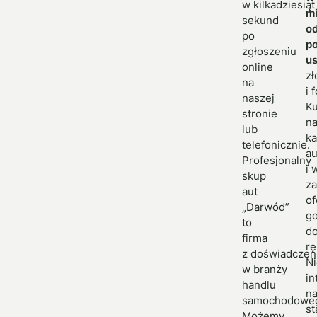
w kilkadziesiąt
mi
sekund
o
po
po
zgłoszeniu
us
online
z
na
i 
naszej
K
stronie
n
lub
k
telefonicznie.
au
Profesjonalny
i 
skup
z
aut
of
„Darwód”
g
to
d
firma
rę
z doświadcze
Ni
w branży
in
handlu
n
samochodowe
st
Możemy