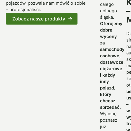
K
pojazdów, pozwala nam mówić o sobie
całego
–
– profesjonaliści.
dolnego
M
śląska.
Zobacz nasze produkty
Oferujemy
dobre
D
wyceny
si
za
n
samochody
au
osobowe,
sk
dostawcze,
m
ciężarowe
p
i każdy
ż
inny
o
pojazd,
be
który
us
chcesz
–
sprzedać.
w
Wycenę
w
poznasz
tr
już
w