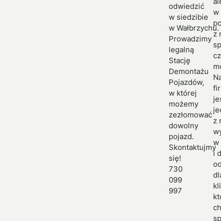
al
odwiedzić
w 
w siedzibie
po
w Wałbrzychu.
z 
Prowadzimy
s
legalną
cz
Stację
mo
Demontażu
N
Pojazdów,
fi
w której
je
możemy
je
zezłomować
z 
dowolny
w
pojazd.
w 
Skontaktujmy
i 
się!
od
730
dl
099
kl
997
kt
c
s