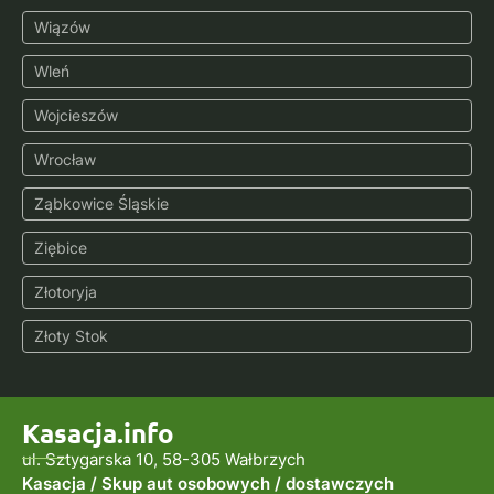
Wiązów
Wleń
Wojcieszów
Wrocław
Ząbkowice Śląskie
Ziębice
Złotoryja
Złoty Stok
Kasacja.info
ul. Sztygarska 10, 58-305 Wałbrzych
Kasacja / Skup aut osobowych / dostawczych