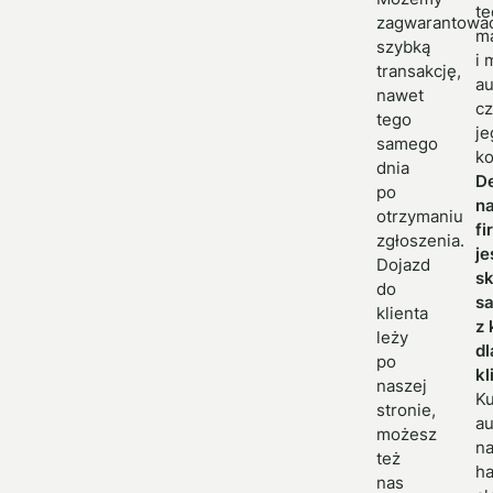
te
zagwarantowa
m
szybką
i 
transakcję,
au
nawet
cz
tego
je
samego
ko
dnia
D
po
na
otrzymaniu
fi
zgłoszenia.
je
Dojazd
s
do
s
klienta
z 
leży
dl
po
kl
naszej
K
stronie,
au
możesz
n
też
ha
nas