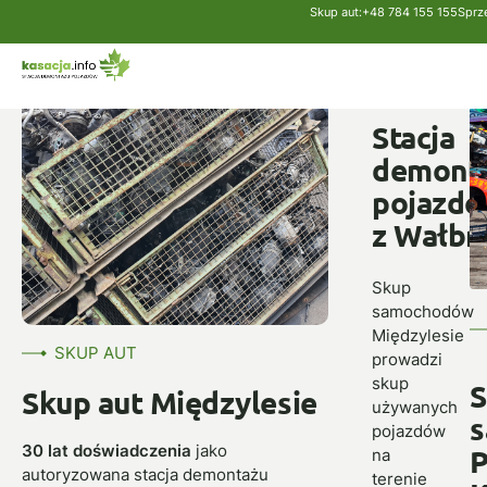
Skup aut:
+48 784 155 155
Sprz
Strona główna
Skup aut
Międzylesie
SKUP
AUT
Stacja
demont
pojazd
z Wałbr
Skup
samochodów
Międzylesie
SKUP AUT
prowadzi
skup
S
Skup aut Międzylesie
używanych
pojazdów
30 lat doświadczenia
jako
P
na
autoryzowana stacja demontażu
terenie