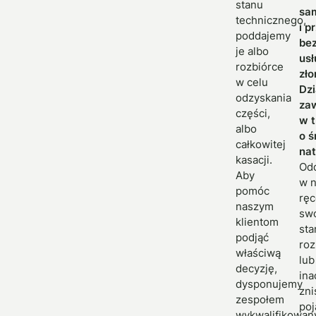
stanu
sa
technicznego,
i 
poddajemy
bez
je albo
usł
rozbiórce
zł
w celu
Dz
odzyskania
za
części,
w t
albo
o 
całkowitej
nat
kasacji.
Od
Aby
w 
pomóc
ręc
naszym
sw
klientom
sta
podjąć
roz
właściwą
lub
decyzję,
ina
dysponujemy
zni
zespołem
poj
wykwalifikowan