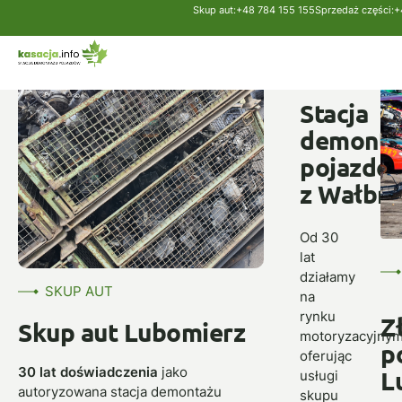
Skup aut:
+48 784 155 155
Sprzedaż części:
+
Strona główna
Skup aut
Lubomierz
SKUP
AUT
Stacja
demonta
pojazdó
z Wałbrz
Od 30
lat
działamy
SKUP AUT
na
rynku
Z
Skup aut Lubomierz
motoryzacyjnym
p
oferując
30 lat doświadczenia
jako
L
usługi
autoryzowana stacja demontażu
skupu