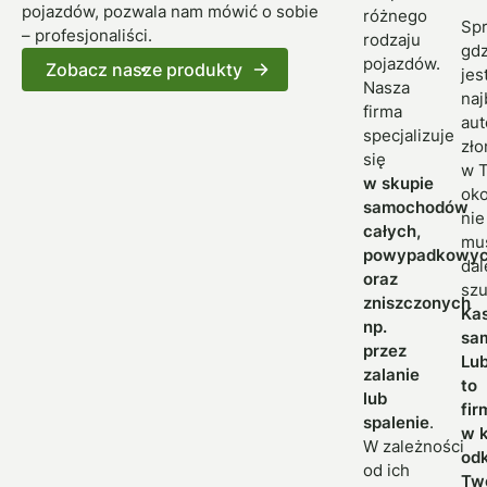
pojazdów, pozwala nam mówić o sobie
różnego
Spr
– profesjonaliści.
rodzaju
gdz
pojazdów.
Zobacz nasze produkty
jes
Nasza
naj
firma
aut
specjalizuje
zł
się
w T
w skupie
oko
samochodów
nie
całych,
mu
powypadkowy
dal
oraz
szu
zniszczonych
Ka
np.
sa
przez
Lu
zalanie
to
lub
fir
spalenie
.
w k
W zależności
od
od ich
Tw