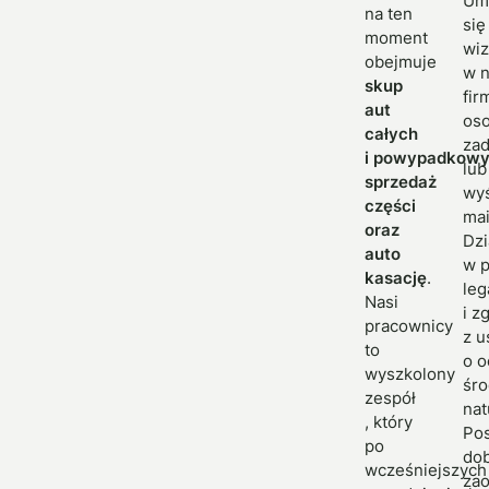
Um
na ten
się
moment
wiz
obejmuje
w n
skup
fir
aut
oso
całych
za
i powypadkowy
lub
sprzedaż
wyś
części
mai
oraz
Dzi
auto
w p
kasację
.
leg
Nasi
i z
pracownicy
z u
to
o o
wyszkolony
śr
zespół
nat
, który
Po
po
do
wcześniejszych
zao