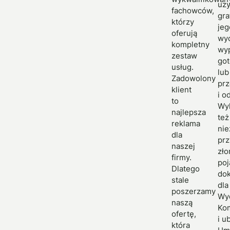
uz
fachowców,
gra
którzy
jeg
oferują
wy
kompletny
wyp
zestaw
got
usług.
lub
Zadowolony
pr
klient
i o
to
Wy
najlepsza
też
reklama
ni
dla
prz
naszej
zł
firmy.
poj
Dlatego
do
stale
dla
poszerzamy
Wyd
naszą
Kom
ofertę,
i u
która