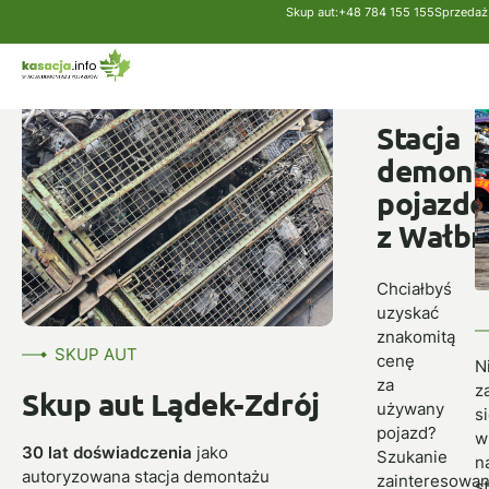
Skup aut:
+48 784 155 155
Sprzedaż 
Strona główna
Skup aut
Lądek-Zdrój
SKUP
AUT
Stacja
demont
pojazd
z Wałbr
Chciałbyś
uzyskać
znakomitą
SKUP AUT
cenę
N
za
z
Skup aut Lądek-Zdrój
używany
s
pojazd?
w
30 lat doświadczenia
jako
Szukanie
n
autoryzowana stacja demontażu
zainteresowa
s