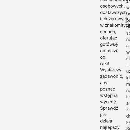
z
osobowych,
w
dostawczych
b
i ciężarowych
p
w znakomityc
M
cenach,
s
oferując
n
gotówkę
a
niemalże
w
od
s
ręki!
–
Wystarczy
u
zadzwonić,
k
aby
m
poznać
n
wstępną
i
wycenę.
a
Sprawdź
z
jak
d
działa
ka
najlepszy
S