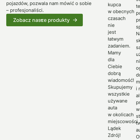
pojazdów, pozwala nam mówić o sobie
kupca
t
– profesjonaliści.
w obecnych
p
czasach
Zobacz nasze produkty
p
nie
s
jest
N
łatwym
s
zadaniem.
s
Mamy
u
dla
n
Ciebie
o
dobrą
d
wiadomość!
m
Skupujemy
i
wszystkie
a
używane
p
auta
w
w okolicach
s
miejscowości
t
Lądek
a
Zdrój!
O