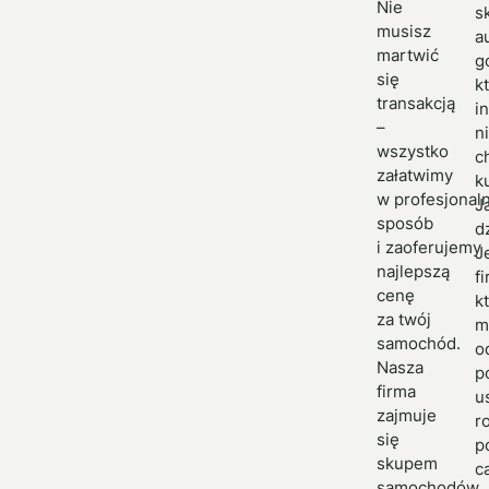
Nie
s
musisz
a
martwić
g
się
k
transakcją
in
–
n
wszystko
c
załatwimy
k
w profesjonal
J
sposób
d
i zaoferujemy
J
najlepszą
f
cenę
k
za twój
m
samochód.
o
Nasza
p
firma
u
zajmuje
ro
się
p
skupem
c
samochodów