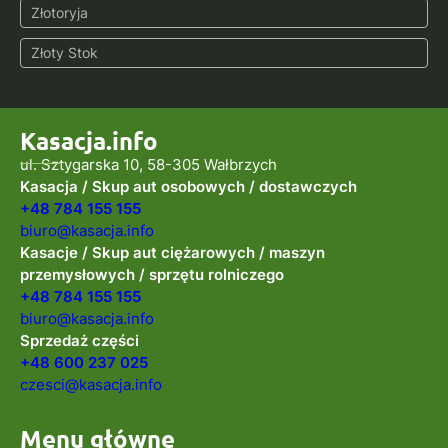
Złotoryja
Złoty Stok
Kasacja.info
ul. Sztygarska 10, 58-305 Wałbrzych
Kasacja / Skup aut osobowych / dostawczych
+48 784 155 155
biuro@kasacja.info
Kasacje / Skup aut ciężarowych / maszyn
przemysłowych / sprzętu rolniczego
+48 784 155 155
biuro@kasacja.info
Sprzedaż części
+48 600 237 025
czesci@kasacja.info
Menu główne