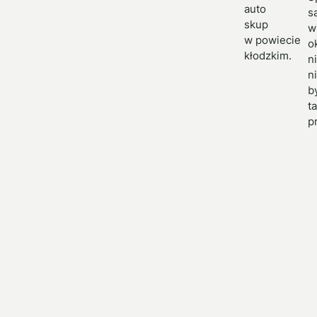
auto
s
skup
w
w powiecie
o
kłodzkim.
n
n
b
t
p