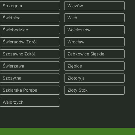
Strzegom
Wiązów
Świdnica
Wleń
Świebodzice
Wojcieszów
Świeradów-Zdrój
Wrocław
Szczawno Zdrój
Ząbkowice Śląskie
Świerzawa
Ziębice
Szczytna
Złotoryja
Szklarska Poręba
Złoty Stok
Wałbrzych