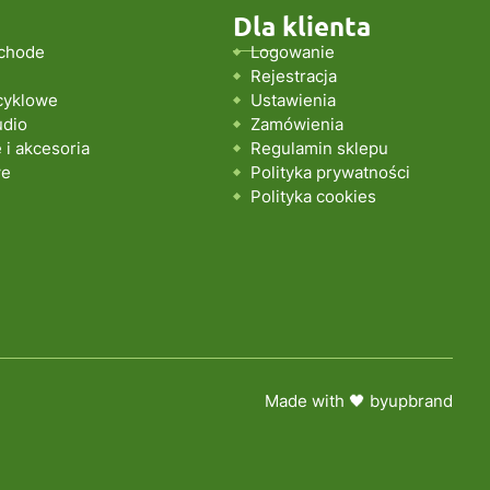
Dla klienta
chode
Logowanie
Rejestracja
cyklowe
Ustawienia
udio
Zamówienia
i akcesoria
Regulamin sklepu
we
Polityka prywatności
Polityka cookies
Made with 🖤 by
upbrand