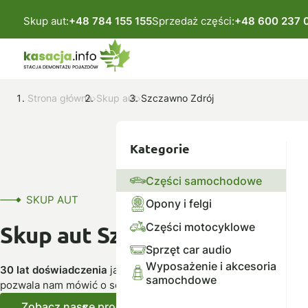
Skup aut:
+48 784 155 155
Sprzedaż części:
+48 600 237 
Strona główna
Skup aut
Szczawno Zdrój
Kategorie
Części samochodowe
SKUP AUT
Opony i felgi
Części motocyklowe
Skup aut Szczawno-Zdrój
Sprzęt car audio
Wyposażenie i akcesoria
30 lat doświadczenia
jako autoryzowana stacja demontażu po
samochdowe
pozwala nam mówić o sobie – profesjonaliści.
Zobacz nasze produkty