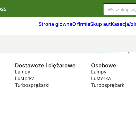
025
Strona główna
O firmie
Skup aut
Kasacja/z
Dostawcze i ciężarowe
Osobowe
Lampy
Lampy
Lusterka
Lusterka
Turbosprężarki
Turbosprężarki
jazdów,