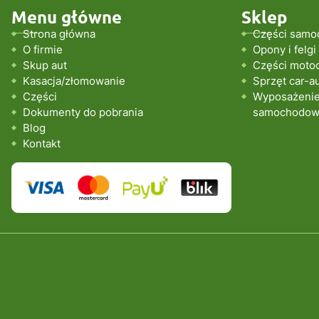
Menu główne
Sklep
Strona główna
Części samo
O firmie
Opony i felgi
Skup aut
Części moto
Kasacja/złomowanie
Sprzęt car-a
Części
Wyposażenie 
Dokumenty do pobrania
samochodo
Blog
Kontakt