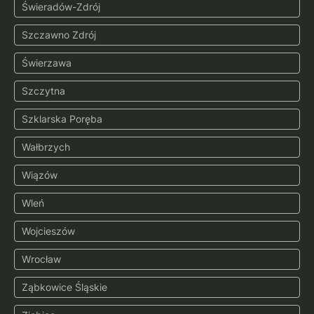
Świeradów-Zdrój
Szczawno Zdrój
Świerzawa
Szczytna
Szklarska Poręba
Wałbrzych
Wiązów
Wleń
Wojcieszów
Wrocław
Ząbkowice Śląskie