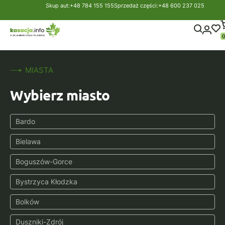
Skup aut:
+48 784 155 155
Sprzedaż części:
+48 600 237 025
Strona główna
Części samochodowe
Osobowe
Turbospręż
Turbosprężarki
MIASTA
Wybierz miasto
Bardo
Bielawa
Boguszów-Gorce
Bystrzyca Kłodzka
Bolków
Duszniki-Zdrój