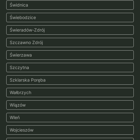
Świdnica
Świebodzice
Świeradów-Zdrój
Szczawno Zdrój
Świerzawa
Szczytna
Szklarska Poręba
Wałbrzych
Wiązów
Wleń
Wojcieszów