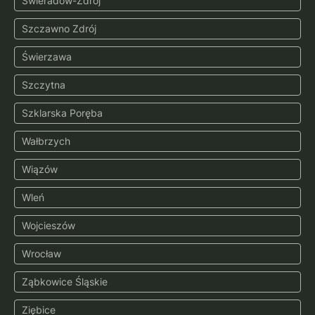
Świeradów-Zdrój
Szczawno Zdrój
Świerzawa
Szczytna
Szklarska Poręba
Wałbrzych
Wiązów
Wleń
Wojcieszów
Wrocław
Ząbkowice Śląskie
Ziębice