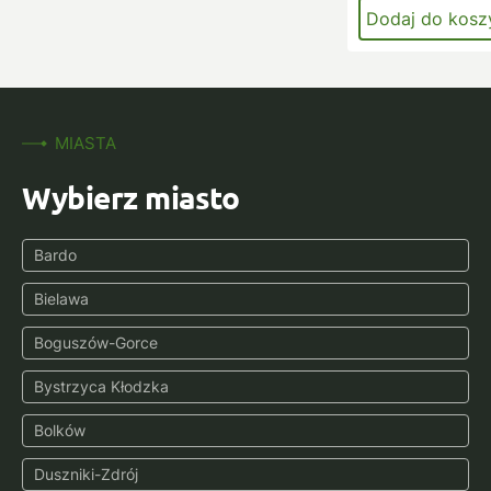
Dodaj do kosz
MIASTA
Wybierz miasto
Bardo
Bielawa
Boguszów-Gorce
Bystrzyca Kłodzka
Bolków
Duszniki-Zdrój