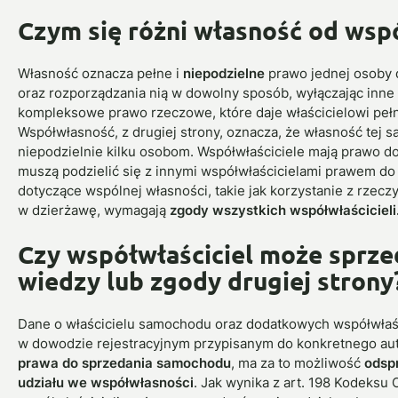
Czym się różni własność od wsp
Własność oznacza pełne i
niepodzielne
prawo jednej osoby 
oraz rozporządzania nią w dowolny sposób, wyłączając inne o
kompleksowe prawo rzeczowe, które daje właścicielowi pełn
Współwłasność, z drugiej strony, oznacza, że własność tej 
niepodzielnie kilku osobom. Współwłaściciele mają prawo do 
muszą podzielić się z innymi współwłaścicielami prawem do 
dotyczące wspólnej własności, takie jak korzystanie z rzeczy
w dzierżawę, wymagają
zgody wszystkich współwłaścicieli
Czy współwłaściciel może sprze
wiedzy lub zgody drugiej strony
Dane o właścicielu samochodu oraz dodatkowych współwłaśc
w dowodzie rejestracyjnym przypisanym do konkretnego au
prawa do sprzedania samochodu
, ma za to możliwość
odspr
udziału we współwłasności
. Jak wynika z art. 198 Kodeksu