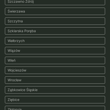
Szczawno Zdrój
Świerzawa
Szczytna
Szklarska Poręba
Wałbrzych
Wiązów
Wleń
Wojcieszów
Wrocław
Ząbkowice Śląskie
Ziębice
Złotoryja