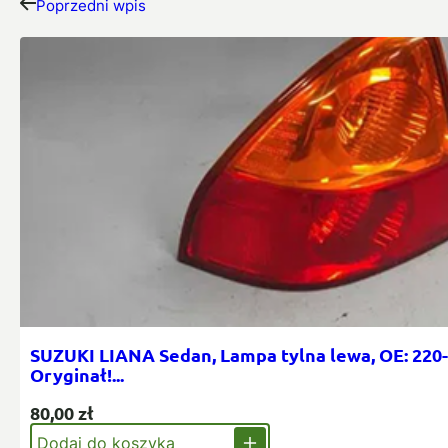
Poprzedni wpis
SUZUKI LIANA Sedan, Lampa tylna lewa, OE: 220-
Oryginał!...
80,00
zł
Dodaj do koszyka