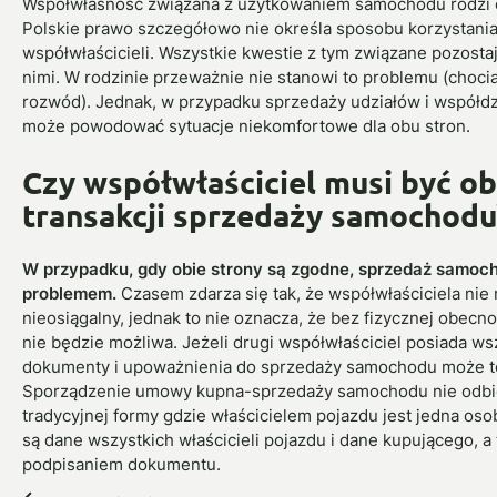
Współwłasność związana z użytkowaniem samochodu rodzi c
Polskie prawo szczegółowo nie określa sposobu korzystania
współwłaścicieli. Wszystkie kwestie z tym związane pozosta
nimi. W rodzinie przeważnie nie stanowi to problemu (chociaż
rozwód). Jednak, w przypadku sprzedaży udziałów i współdz
może powodować sytuacje niekomfortowe dla obu stron.
Czy współwłaściciel musi być o
transakcji sprzedaży samochodu
W przypadku, gdy obie strony są zgodne, sprzedaż samoc
problemem.
Czasem zdarza się tak, że współwłaściciela nie m
nieosiągalny, jednak to nie oznacza, że bez fizycznej obec
nie będzie możliwa. Jeżeli drugi współwłaściciel posiada w
dokumenty i upoważnienia do sprzedaży samochodu może to
Sporządzenie umowy kupna-sprzedaży samochodu nie odb
tradycyjnej formy gdzie właścicielem pojazdu jest jedna o
są dane wszystkich właścicieli pojazdu i dane kupującego, a
podpisaniem dokumentu.