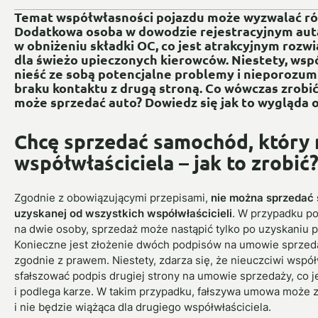
Temat współwłasności pojazdu może wyzwalać róż
Dodatkowa osoba w dowodzie rejestracyjnym au
w obniżeniu składki OC, co jest atrakcyjnym rozw
dla świeżo upieczonych kierowców. Niestety, ws
nieść ze sobą potencjalne problemy i nieporozum
braku kontaktu z drugą stroną. Co wówczas zrobić
może sprzedać auto? Dowiedz się jak to wygląda 
Chcę sprzedać samochód, który
współwłaściciela – jak to zrobić
Zgodnie z obowiązującymi przepisami,
nie można sprzedać
uzyskanej od wszystkich współwłaścicieli
. W przypadku p
na dwie osoby, sprzedaż może nastąpić tylko po uzyskaniu 
Konieczne jest złożenie dwóch podpisów na umowie sprzeda
zgodnie z prawem. Niestety, zdarza się, że nieuczciwi współ
sfałszować podpis drugiej strony na umowie sprzedaży, co j
i podlega karze. W takim przypadku, fałszywa umowa może 
i nie będzie wiążąca dla drugiego współwłaściciela.