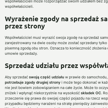
współwłaścicieli może rozporządzać swoim udziałem bez zg
współwłaścicieli.
Wyrażenie zgody na sprzedaż 
przez strony
Współwłaściciel musi wyrazić swoja zgodę na sprzedaż sa
zarejestrowany na dwie osoby może zostać sprzedany tylko 
pisemną zgodą obu stron. Oznacza to konieczność złożeni
umowie sprzedaży.
Sprzedaż udziału przez współwła
Aby sprzedać
swoją część udziału
w prawie do samochodu, 
potrzebuje zgody drugiej strony
i może tego dokonać w każ
nie jest bowiem zobowiązaniem na całe życie. Może to oczy
zniżek i wpłynąć niekorzystnie na wysokość
składek OC
. R
zrzeczenie się prawa do swojej części pojazdu na rzecz wspó
przypadku będziemy narażeni na stratę pieniędzy zainwest