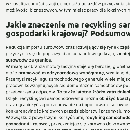
wzrost liczebności stacji demontażu pojazdów przyczynia s
możliwości biznesowych, w tym miejsc pracy dla lokalnych 
Jakie znaczenie ma recykling s
gospodarki krajowej? Podsumo
Redukcja importu surowców oraz rozwijający się rynek czę
przyczynić się do poprawy bilansu handlowego kraju, z
mnie
surowców za granicą.
W miarę jak branża motoryzacyjna staje się bardziej global
może
promować międzynarodową współpracę,
wymianę do
Przemysł recyklingu samochodowego generuje wiele miejsc
pracownikówzajmujących się demontażem samochodów po s
przetwarzania odpadów.
To także istotne źródło zatrudnie
Dzięki recyklingowi samochodowemu można
obniżyć koszt
oraz ograniczyć zapotrzebowanie na importowane surowce. T
konkurencyjność krajowych przedsiębiorstw i przemysłu mo
W związku z powyższymi korzyściami,
recykling samochodo
gospodarki krajowej,
przyczyniając się zarówno do zrówno