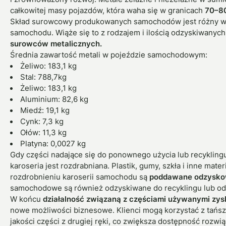
całkowitej masy pojazdów, która waha się w granicach
70–8
Skład surowcowy produkowanych samochodów jest różny w z
samochodu. Wiąże się to z rodzajem i ilością odzyskiwanyc
surowców metalicznych.
Średnia zawartość metali w pojeździe samochodowym:
Żeliwo: 183,1 kg
Stal: 788,7kg
Żeliwo: 183,1 kg
Aluminium: 82,6 kg
Miedź: 19,1 kg
Cynk: 7,3 kg
Ołów: 11,3 kg
Platyna: 0,0027 kg
Gdy części nadające się do ponownego użycia lub recykling
karoseria jest rozdrabniana. Plastik, gumy, szkła i inne mater
rozdrobnieniu karoserii samochodu są
poddawane odzysko
samochodowe są również odzyskiwane do recyklingu lub odpo
W końcu
działalność związaną z częściami używanymi zys
nowe możliwości biznesowe. Klienci mogą korzystać z tańsz
jakości części z drugiej ręki, co zwiększa dostępność rozwi