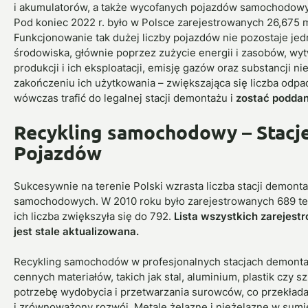
i akumulatorów, a także wycofanych pojazdów samochodow
Pod koniec 2022 r. było w Polsce zarejestrowanych 26,675 
Funkcjonowanie tak dużej liczby pojazdów nie pozostaje jed
środowiska, głównie poprzez zużycie energii i zasobów, w
produkcji i ich eksploatacji, emisję gazów oraz substancji n
zakończeniu ich użytkowania – zwiększająca się liczba odpa
wówczas trafić do legalnej stacji demontażu i
zostać poddan
Recykling samochodowy – Stacj
Pojazdów
Sukcesywnie na terenie Polski wzrasta liczba stacji demon
samochodowych. W 2010 roku było zarejestrowanych 689 teg
ich liczba zwiększyła się do 792.
Lista wszystkich zarejest
jest stale aktualizowana.
Recykling samochodów w profesjonalnych stacjach demonta
cennych materiałów, takich jak stal, aluminium, plastik czy s
potrzebę wydobycia i przetwarzania surowców, co przekłada
i zrównoważony rozwój. Metale żelazne i nieżelazne w sumi