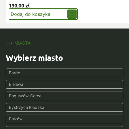
130,00
zł
Dodaj do koszyka
MIASTA
Wybierz miasto
Bardo
Bielawa
Boguszów-Gorce
Bystrzyca Kłodzka
Bolków