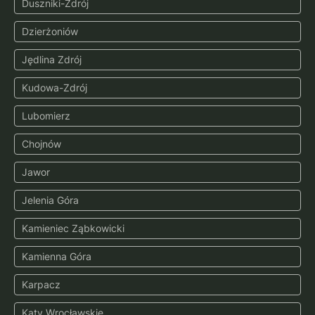
Duszniki-Zdrój
Dzierżoniów
Jędlina Zdrój
Kudowa-Zdrój
Lubomierz
Chojnów
Jawor
Jelenia Góra
Kamieniec Ząbkowicki
Kamienna Góra
Karpacz
Kąty Wrocławskie