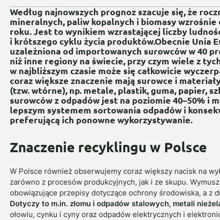
Według najnowszych prognoz szacuje się, że roc
mineralnych, paliw kopalnych i biomasy wzrośnie
roku. Jest to wynikiem wzrastającej liczby ludnośc
i krótszego cyklu życia produktów.Obecnie Unia E
uzależniona od importowanych surowców w 40 pro
niż inne regiony na świecie, przy czym wiele z tyc
w najbliższym czasie może się całkowicie wyczerp
coraz większe znaczenie mają surowce i materiał
(tzw. wtórne), np. metale, plastik, guma, papier, s
surowców z odpadów jest na poziomie 40–50% i ma
lepszym systemem sortowania odpadów i konsek
preferującą ich ponowne wykorzystywanie.
Znaczenie recyklingu w Polsce
W Polsce również obserwujemy coraz większy nacisk na wy
zarówno z procesów produkcyjnych, jak i ze skupu. Wymuszaj
obowiązujące przepisy dotyczące ochrony środowiska, a z 
Dotyczy to m.in. złomu i odpadów stalowych, metali nieżel
ołowiu, cynku i cyny oraz odpadów elektrycznych i elektronic