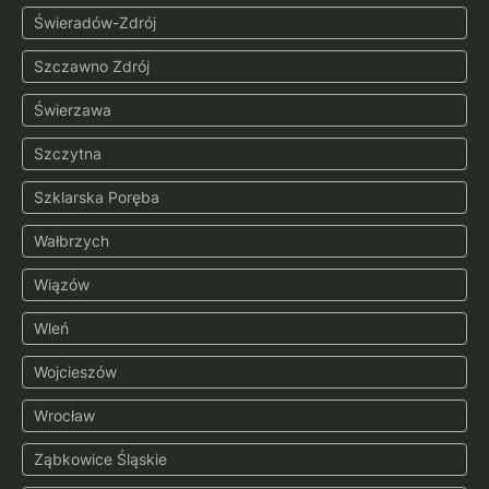
Świeradów-Zdrój
Szczawno Zdrój
Świerzawa
Szczytna
Szklarska Poręba
Wałbrzych
Wiązów
Wleń
Wojcieszów
Wrocław
Ząbkowice Śląskie