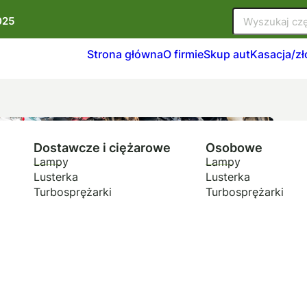
025
Strona główna
O firmie
Skup aut
Kasacja/z
Dostawcze i ciężarowe
Osobowe
Lampy
Lampy
Lusterka
Lusterka
Turbosprężarki
Turbosprężarki