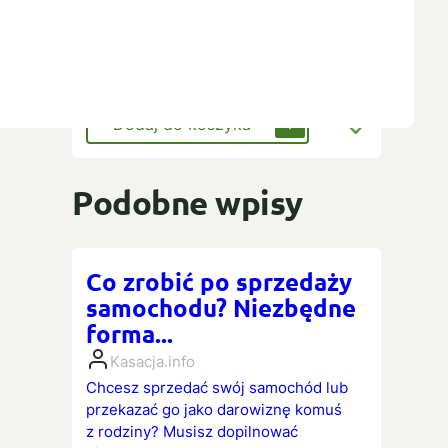
Sterownik silnika
100,00
zł
Dodaj do koszyka
Podobne wpisy
Co zrobić po sprzedaży
samochodu? Niezbędne
forma...
Kasacja.info
Chcesz sprzedać swój samochód lub
przekazać go jako darowiznę komuś
z rodziny? Musisz dopilnować