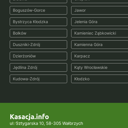
Boguszów-Gorce
Jawor
Bystrzyca Kłodzka
Jelenia Góra
Bolków
Kamieniec Ząbkowicki
Duszniki-Zdrój
Kamienna Góra
Dzierżoniów
Karpacz
Jędlina Zdrój
Kąty Wrocławskie
Kudowa-Zdrój
Kłodzko
Kasacja.info
ul. Sztygarska 10, 58-305 Wałbrzych