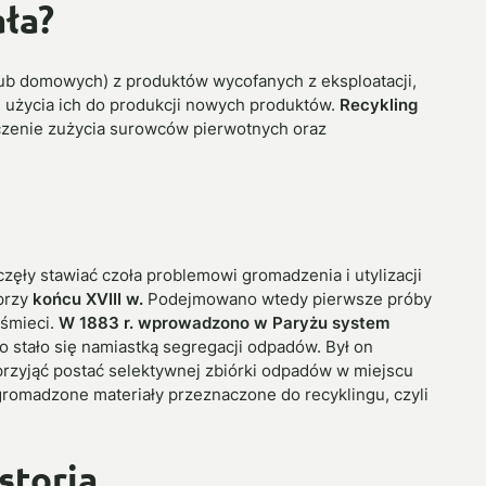
ała?
ub domowych) z produktów wycofanych z eksploatacji,
 użycia ich do produkcji nowych produktów.
Recykling
czenie zużycia surowców pierwotnych oraz
częły stawiać czoła problemowi gromadzenia i utylizacji
 przy
końcu XVIII w.
Podejmowano wtedy pierwsze próby
śmieci.
W 1883 r. wprowadzono w Paryżu system
o stało się namiastką segregacji odpadów. Był on
 przyjąć postać selektywnej zbiórki odpadów w miejscu
gromadzone materiały przeznaczone do recyklingu, czyli
storia