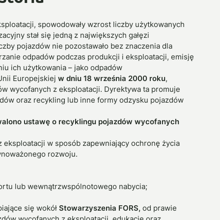
eksploatacji, spowodowały wzrost liczby użytkowanych
yjny stał się jedną z największych gałęzi
iczby pojazdów nie pozostawało bez znaczenia dla
zanie odpadów podczas produkcji i eksploatacji, emisję
niu ich użytkowania – jako odpadów
nii Europejskiej
w dniu 18 września 2000 roku
,
w wycofanych z eksploatacji. Dyrektywa ta promuje
ów oraz recykling lub inne formy odzysku pojazdów
walono ustawę o recyklingu pojazdów wycofanych
 eksploatacji w sposób zapewniający ochronę życia
ównoważonego rozwoju.
ortu lub wewnątrzwspólnotowego nabycia;
iające się wokół
Stowarzyszenia FORS,
od prawie
zdów wycofanych z eksploatacji, edukację oraz