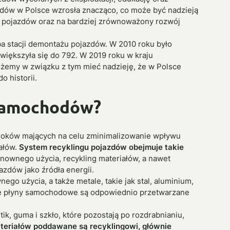
azdów w Polsce wzrosła znacząco, co może być nadzieją
 pojazdów oraz na bardziej zrównoważony rozwój
ba stacji demontażu pojazdów. W 2010 roku było
zwiększyła się do 792. W 2019 roku w kraju
emy w związku z tym mieć nadzieję, że w Polsce
 historii.
 samochodów?
roków mających na celu zminimalizowanie wpływu
ałów.
System recyklingu pojazdów obejmuje takie
nownego użycia, recykling materiałów, a nawet
zdów jako źródła energii.
go użycia, a także metale, takie jak stal, aluminium,
ne płyny samochodowe są odpowiednio przetwarzane
stik, guma i szkło, które pozostają po rozdrabnianiu,
ateriałów poddawane są recyklingowi, głównie