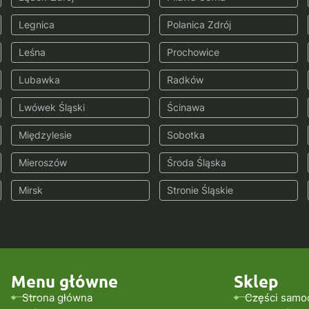
Legnica
Polanica Zdrój
Leśna
Prochowice
Lubawka
Radków
Lwówek Śląski
Ścinawa
Międzylesie
Sobotka
Mieroszów
Środa Śląska
Mirsk
Stronie Śląskie
Menu główne
Sklep
Strona główna
Części samo