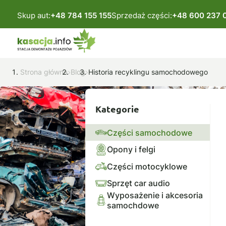
Skup aut:
+48 784 155 155
Sprzedaż części:
+48 600 237 
Strona główna
Blog
Historia recyklingu samochodowego
Kategorie
Części samochodowe
Opony i felgi
Części motocyklowe
Sprzęt car audio
Wyposażenie i akcesoria
samochdowe