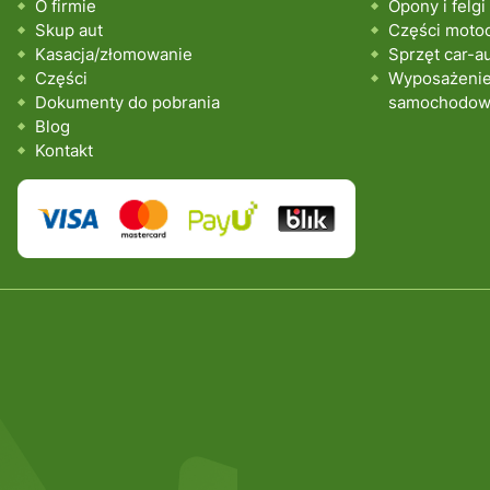
O firmie
Opony i felgi
Skup aut
Części moto
Kasacja/złomowanie
Sprzęt car-a
Części
Wyposażenie 
Dokumenty do pobrania
samochodo
Blog
Kontakt