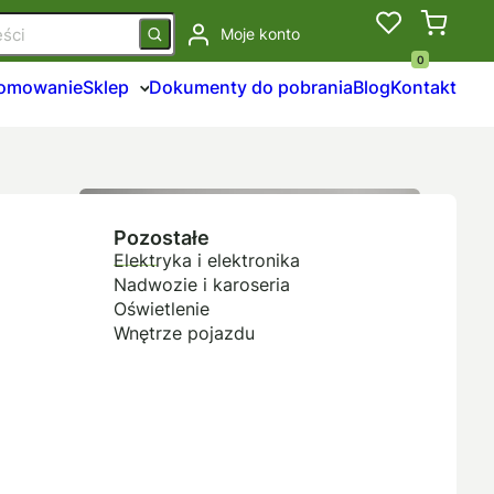
Moje konto
0
łomowanie
Sklep
Dokumenty do pobrania
Blog
Kontakt
Pozostałe
Elektryka i elektronika
Nadwozie i karoseria
Oświetlenie
Wnętrze pojazdu
Volkswagen Touran 1.9tdi,