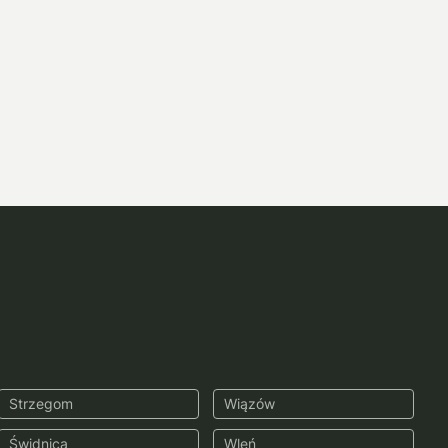
Strzegom
Wiązów
Świdnica
Wleń