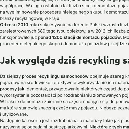
współpracę. W ciągu ostatnich lat liczba stacji demontażu poj
na wyeliminowanie procederu nielegalnego skupu i demontażu
branży recyklingowej w kraju.
Od roku 2010 roku
sukcesywnie na terenie Polski wzrasta licz
zarejestrowanych 689 tego typu obiektów, a w 2012 ich liczba 
funkcjonowało już p
onad 1200 stacji demontażu pojazdów.
Moż
proceder nielegalnego skupu i demontażu pojazdów przejdzie do
Jak wygląda dziś recykling
Dzisiejszy
proces recyklingu samochodów
obejmuje szereg k
pojazdów na środowisko i efektywnie wykorzystanie ich materi
procesy jak
: demontaż, przygotowanie niektórych części do po
wykorzystanie pozostałości po rozdrabnianiu złomowanych poja
W trakcie demontażu zbierane są części nadające się do ponowne
ma które stanowią znaczną część masy pojazdu. Niebezpiecz
i utylizowane.
Następnie karoseria jest rozdrabniana, a materiały takie jak pla
nazywane są odpadami postrzępiarkowymi.
Niektóre z tych m