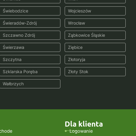
Świebodzice
Wojcieszów
Świeradów-Zdrój
Wrocław
Szczawno Zdrój
Ząbkowice Śląskie
Świerzawa
Ziębice
Szczytna
Złotoryja
Szklarska Poręba
Złoty Stok
Wałbrzych
Dla klienta
chode
Logowanie