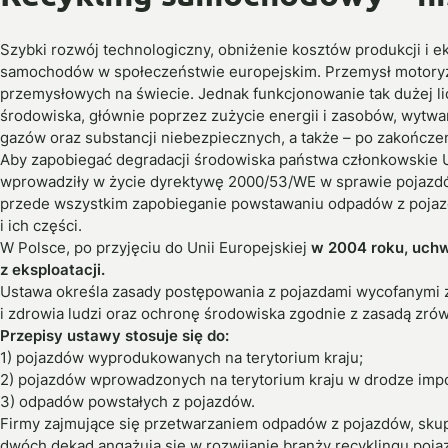
Szybki rozwój technologiczny, obniżenie kosztów produkcji i 
samochodów w społeczeństwie europejskim. Przemysł motoryzac
przemysłowych na świecie. Jednak funkcjonowanie tak dużej l
środowiska, głównie poprzez zużycie energii i zasobów, wytwar
gazów oraz substancji niebezpiecznych, a także – po zakończe
Aby zapobiegać degradacji środowiska państwa członkowskie U
wprowadziły w życie dyrektywę 2000/53/WE w sprawie pojazdó
przede wszystkim zapobieganie powstawaniu odpadów z pojazd
i ich części.
W Polsce, po przyjęciu do Unii Europejskiej
w 2004 roku, uch
z eksploatacji.
Ustawa określa zasady postępowania z pojazdami wycofanymi z
i zdrowia ludzi oraz ochronę środowiska zgodnie z zasadą zr
Przepisy ustawy stosuje się do:
1) pojazdów wyprodukowanych na terytorium kraju;
2) pojazdów wprowadzonych na terytorium kraju w drodze imp
3) odpadów powstałych z pojazdów.
Firmy zajmujące się przetwarzaniem odpadów z pojazdów, skup
dwóch dekad angażują się w rozwijanie branży recyklingu poja