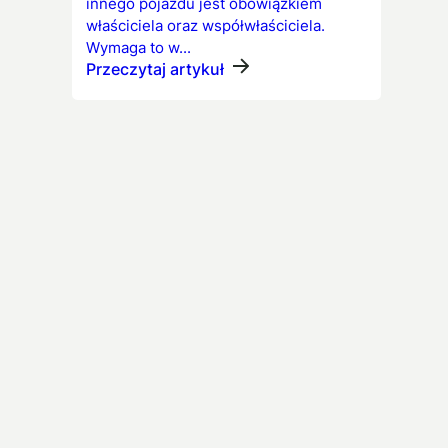
innego pojazdu jest obowiązkiem
właściciela oraz współwłaściciela.
Wymaga to w...
Przeczytaj artykuł